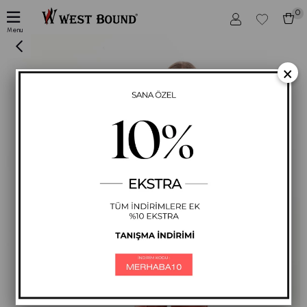
0
Kadın Kabartma Baskılı Somon Renk 3 lü Spor Takım
Menu
×