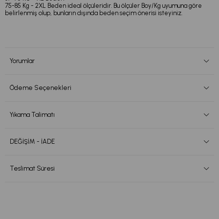
75-85 Kg - 2XL Beden ideal ölçüleridir. Bu ölçüler Boy/Kg uyumuna göre
belirlenmiş olup, bunların dışında beden seçim önerisi isteyiniz.
Yorumlar
Ödeme Seçenekleri
Yıkama Talimatı
DEĞİŞİM - İADE
Teslimat Süresi