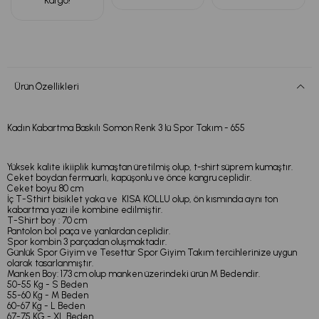
Kargo!
Ürün Özellikleri
Kadın Kabartma Baskılı Somon Renk 3 lü Spor Takım - 655
Yüksek kalite ikiiplik kumaştan üretilmiş olup, t-shirt süprem kumaştır.
Ceket boydan fermuarlı, kapüşonlu ve önce kangru ceplidir.
Ceket boyu: 80 cm
İç T-Sthirt bisiklet yaka ve KISA KOLLU olup, ön kısmında aynı ton
kabartma yazı ile kombine edilmiştir.
T-Shirt boy : 70 cm
Pantolon bol paça ve yanlardan ceplidir.
Spor kombin 3 parçadan oluşmaktadır.
Günlük Spor Giyim ve Tesettür Spor Giyim Takım tercihlerinize uygun
olarak tasarlanmıştır.
Manken Boy: 173 cm olup manken üzerindeki ürün M Bedendir.
50-55 Kg - S Beden
55-60 Kg - M Beden
60-67 Kg - L Beden
67-75 KG - XL Beden