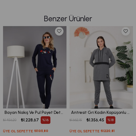
Benzer Ürünler
Bayan Nakış Ve Pul Payet Detaylı Bisiklet Yaka Eşofman Takım
Antresit Gri Kadın Kapüşonlu Sweatshirt - Jogger Spor Takım Eşofman
₺1.228,67
₺1.356,45
%16
%18
₺1.456,20
₺1.662,15
ÜYE OL SEPETTE
₺1105,80
ÜYE OL SEPETTE
₺1220,81