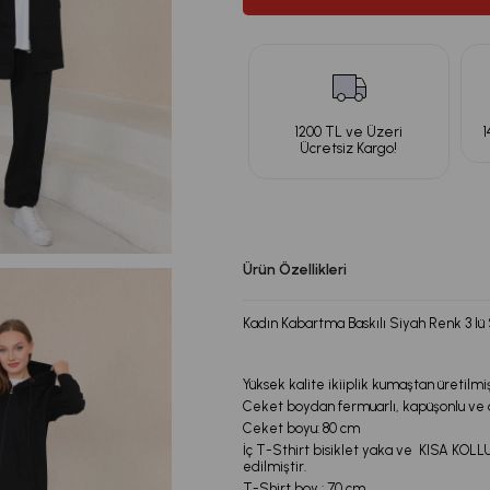
1200 TL ve Üzeri
1
Ücretsiz Kargo!
Ürün Özellikleri
Kadın Kabartma Baskılı Siyah Renk 3 lü
Yüksek kalite ikiiplik kumaştan üretilmi
Ceket boydan fermuarlı, kapüşonlu ve ö
Ceket boyu: 80 cm
İç T-Sthirt bisiklet yaka ve KISA KOLL
edilmiştir.
T-Shirt boy : 70 cm