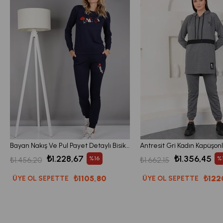
Bayan Nakış Ve Pul Payet Detaylı Bisiklet Yaka Eşofman Takım
₺1.228,67
₺1.356,45
%16
%
₺1.456,20
₺1.662,15
₺1105,80
₺122
ÜYE OL SEPETTE
ÜYE OL SEPETTE