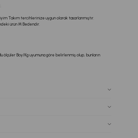
.
im Takım tercihlerinize uygun olarak tasarlanmıştır.
ndeki ürün M Bedendir.
 Bu ölçüler Boy/Kg uyumuna göre belirlenmiş olup, bunların