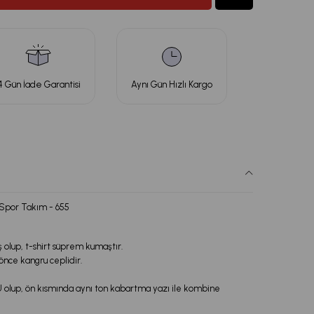
4 Gün İade Garantisi
Aynı Gün Hızlı Kargo
 Spor Takım - 655
ş olup, t-shirt süprem kumaştır.
nce kangru ceplidir.
U olup, ön kısmında aynı ton kabartma yazı ile kombine