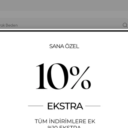
YÜK BEDEN
T-SHIRT
ELBISE
SWEATSHIRT
GYM-FIT
lü Spor Takım
KADIN KABARTMA BASK
STOK KODU
(655)
+
DAHA FAZLA
GÜNLÜK EŞOFMAN