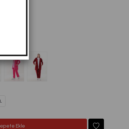
467,98
L