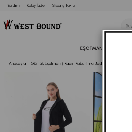
Yardım
Kolay İade
Sipariş Takip
EŞOFMAN TAKIMI
BÜ
Anasayfa
Günlük Eşofman
Kadın Kabartma Baskılı Siyah Renk 3 