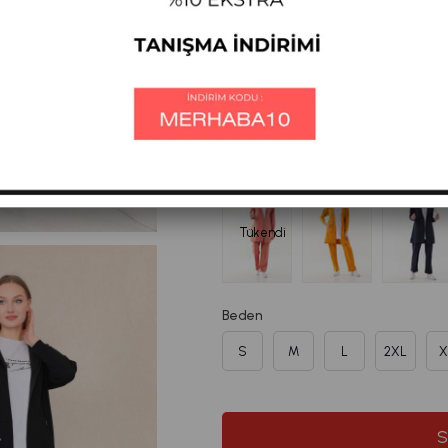
%
35
₺3.780,46
₺2.
İndirim
₺2221,18
ÜYE OL SEPETTE
Diğer Renkleri
Tükendi
Beden
S
M
L
2XL
X