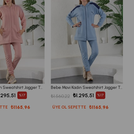
Pudra Lila Kadın Sweatshirt Jogger Takımı Kapşonlu Fermuarlı Cepli
Bebe Mavi Kadın Sweatshirt Jogger Takımı Kapşonlu Fermuarlı Cepli
.295,51
₺1.295,51
%17
%17
₺1.560,22
₺1165,96
₺1165,96
ETTE
ÜYE OL SEPETTE