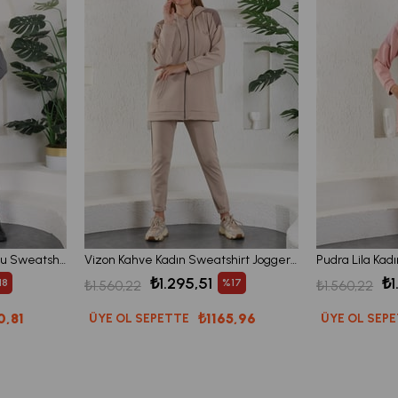
Antresit Gri Kadın Kapüşonlu Sweatshirt - Jogger Spor Takım Eşofman
Vizon Kahve Kadın Sweatshirt Jogger Takımı Kapşonlu Fermuarlı Cepli
₺1.295,51
₺1
18
%17
₺1.560,22
₺1.560,22
0,81
₺1165,96
ÜYE OL SEPETTE
ÜYE OL SEP