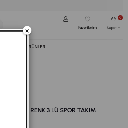
0
Favorilerim
×
Sepetim
NESS
YENI ÜRÜNLER
ILI SIYAH RENK 3 LÜ SPOR TAKIM