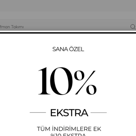
YÜK BEDEN
T-SHIRT
ELBISE
SWEATSHIRT
GYM-FIT