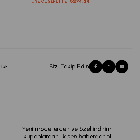
₺274,24
ÜYE OL SEPETTE
Bizi Takip Edin
 tek
Yeni modellerden ve özel indirimli
kuponlardan ilk sen haberdar ol!