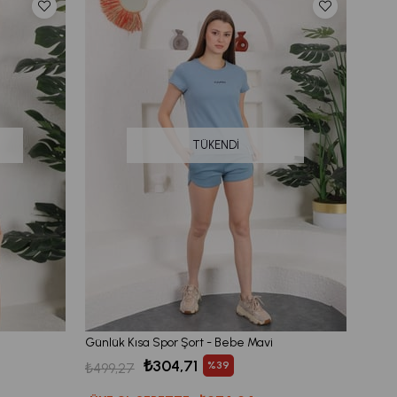
TÜKENDI
Günlük Kısa Spor Şort - Bebe Mavi
₺304,71
%39
₺499,27