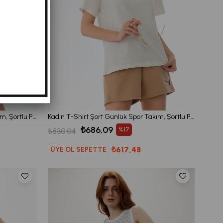
Kadın T-Shirt Şort Günlük Spor Takım, Şortlu Pijama Takımı Siyah
Kadın T-Shirt Şort Günlük Spor Takım, Şortlu Pijama Takımı Vizon
₺686,09
%17
₺830,04
₺617,48
ÜYE OL SEPETTE