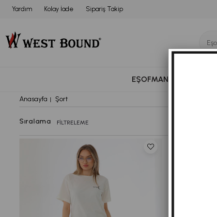
Yardım
Kolay İade
Sipariş Takip
EŞOFMAN TAKIMI
BÜ
Anasayfa
Şort
FILTRELEME