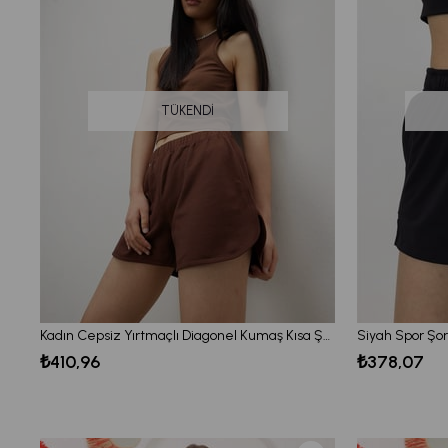
TÜKENDI
Kadın Cepsiz Yırtmaçlı Diagonel Kumaş Kısa Şort
Siyah Spor Şor
₺410,96
₺378,07