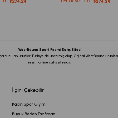
₺274,24
₺274,24
ETTE
ÜYE OL SEPETTE
WestBound Sport Resmi Satış Sitesi
şa sunulan ürünler Türkiye'de üretilmiş olup, Orjinal WestBound ürünleri
resmi online satış sitesidir.
İlgini Çekebilir
Kadın Spor Giyim
Büyük Beden Eşofman