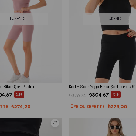
TÜKENDI
TÜKENDI
a Biker Şort Pudra
Kadın Spor Yoga Biker Şort Parlak S
04,67
₺304,67
%19
%19
₺376,34
₺274,20
₺274,20
ETTE
ÜYE OL SEPETTE