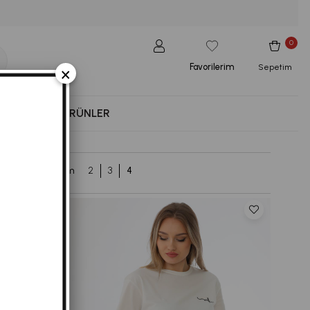
0
Favorilerim
×
Sepetim
NESS
YENI ÜRÜNLER