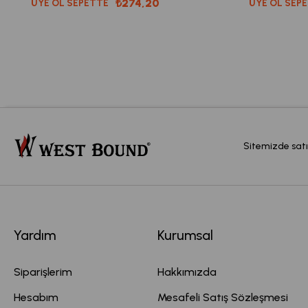
₺274,20
ÜYE OL SEPETTE
ÜYE OL SEP
Sitemizde satı
Yardım
Kurumsal
Siparişlerim
Hakkımızda
Hesabım
Mesafeli Satış Sözleşmesi