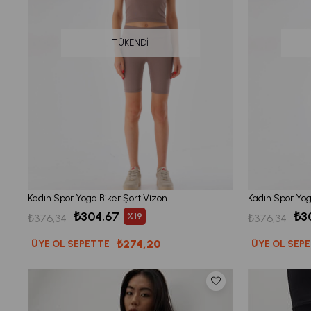
TÜKENDI
Kadın Spor Yoga Biker Şort Vizon
Kadın Spor Yog
₺304,67
₺3
%19
₺376,34
₺376,34
₺274,20
ÜYE OL SEPETTE
ÜYE OL SEP