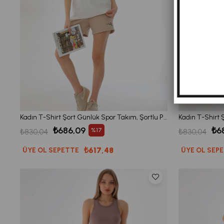
Kadın T-Shirt Şort Günlük Spor Takım, Şortlu Pijama Takımı Bej
₺686,09
₺6
%17
₺830,04
₺830,04
₺617,48
ÜYE OL SEPETTE
ÜYE OL SEP