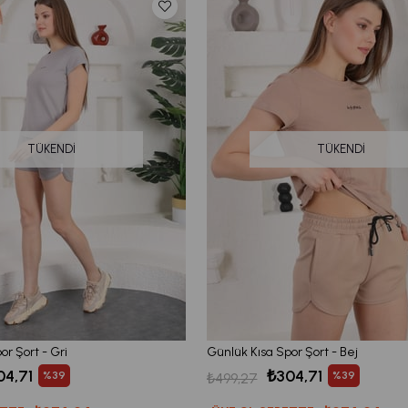
TÜKENDI
TÜKENDI
or Şort - Gri
Günlük Kısa Spor Şort - Bej
04,71
₺304,71
%39
%39
₺499,27