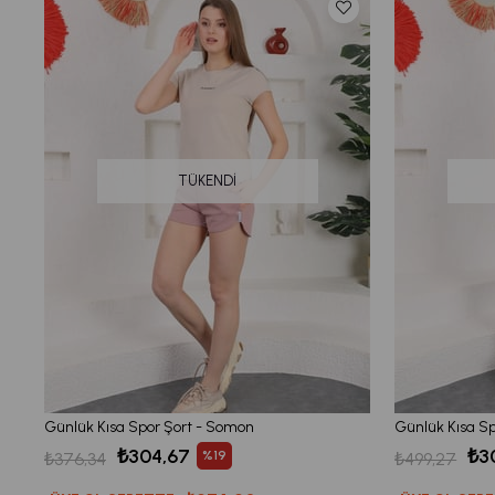
TÜKENDI
Günlük Kısa Spor Şort - Somon
Günlük Kısa Sp
₺304,67
₺3
%19
₺376,34
₺499,27