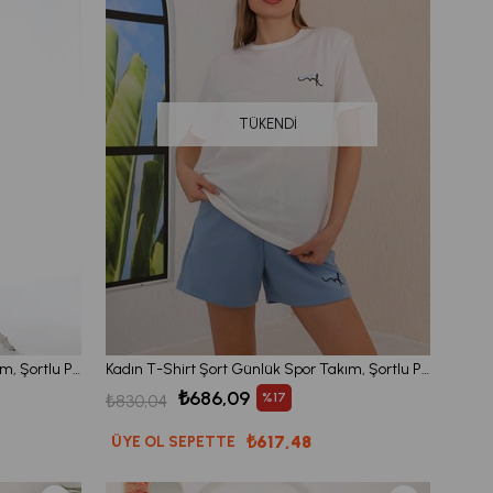
TÜKENDI
Kadın T-Shirt Şort Günlük Spor Takım, Şortlu Pijama Takımı Mint
Kadın T-Shirt Şort Günlük Spor Takım, Şortlu Pijama Takımı Bebe Mavi
₺686,09
%17
₺830,04
₺617,48
ÜYE OL SEPETTE