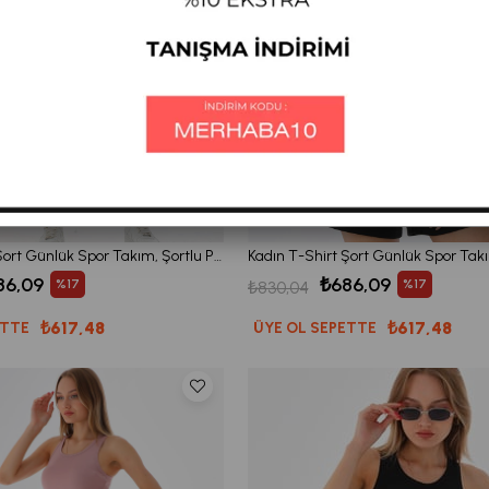
Kadın T-Shirt Şort Günlük Spor Takım, Şortlu Pijama Takımı Lila
86,09
₺686,09
%17
%17
₺830,04
₺617,48
₺617,48
ETTE
ÜYE OL SEPETTE