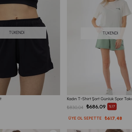
TÜKENDI
TÜKENDI
t
₺686,09
%17
₺830,04
₺617,48
ÜYE OL SEPETTE