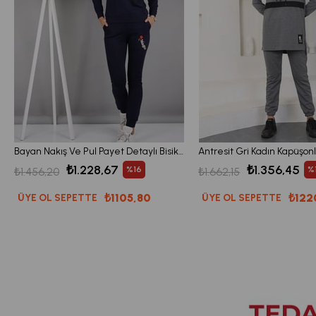
Bayan Nakış Ve Pul Payet Detaylı Bisiklet Yaka Eşofman Takım
₺1.228,67
₺1.356,45
%16
%
₺1.456,20
₺1.662,15
₺1105,80
₺122
ÜYE OL SEPETTE
ÜYE OL SEPETTE