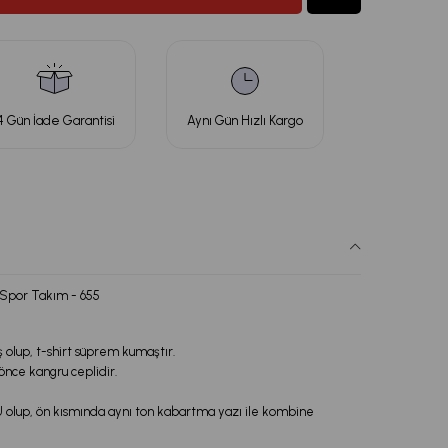
4 Gün İade Garantisi
Aynı Gün Hızlı Kargo
 Spor Takım - 655
ş olup, t-shirt süprem kumaştır.
nce kangru ceplidir.
U olup, ön kısmında aynı ton kabartma yazı ile kombine