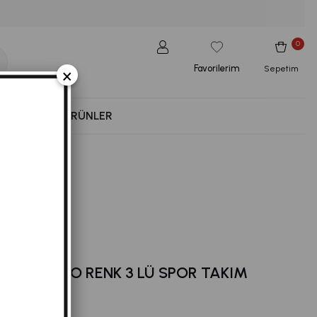
0
Favorilerim
×
Sepetim
NESS
YENI ÜRÜNLER
ILI BORDO RENK 3 LÜ SPOR TAKIM