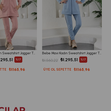
Pudra Lila Kadın Sweatshirt Jogger Takımı Kapşonlu Fermuarlı Cepli
Bebe Mavi Kadın Sweatshirt Jogger Takımı Kapşonlu Fermuarlı Cepli
.295,51
₺1.295,51
%17
%17
₺1.560,22
₺1165,96
₺1165,96
ETTE
ÜYE OL SEPETTE