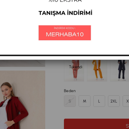
%
35
₺3.780,46
₺2.
İndirim
₺2221,18
ÜYE OL SEPETTE
Diğer Renkleri
Tükendi
Beden
S
M
L
2XL
X