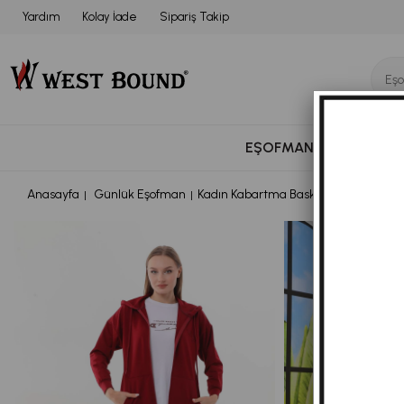
Yardım
Kolay İade
Sipariş Takip
EŞOFMAN TAKIMI
BÜ
Anasayfa
Günlük Eşofman
Kadın Kabartma Baskılı Bordo Renk 3 