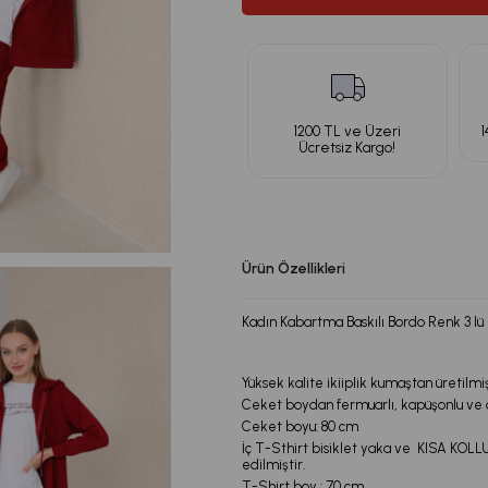
1200 TL ve Üzeri
1
Ücretsiz Kargo!
Ürün Özellikleri
Kadın Kabartma Baskılı Bordo Renk 3 lü
Yüksek kalite ikiiplik kumaştan üretilmi
Ceket boydan fermuarlı, kapüşonlu ve ö
Ceket boyu: 80 cm
İç T-Sthirt bisiklet yaka ve KISA KOLL
edilmiştir.
T-Shirt boy : 70 cm