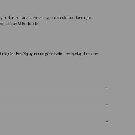
.
im Takım tercihlerinize uygun olarak tasarlanmıştır.
ndeki ürün M Bedendir.
 Bu ölçüler Boy/Kg uyumuna göre belirlenmiş olup, bunların