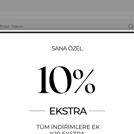
YÜK BEDEN
T-SHIRT
ELBISE
SWEATSHIRT
GYM-FIT
lü Spor Takım
KADIN KABARTMA BASK
STOK KODU
(655)
+
DAHA FAZLA
GÜNLÜK EŞOFMAN