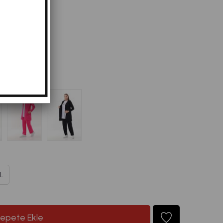
467,98
L