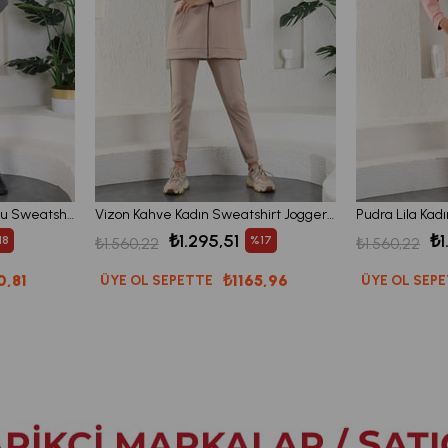
Antresit Gri Kadın Kapüşonlu Sweatshirt - Jogger Spor Takım Eşofman
Vizon Kahve Kadın Sweatshirt Jogger Takımı Kapşonlu Fermuarlı Cepli
₺1.295,51
₺1
18
%17
₺1.560,22
₺1.560,22
0,81
₺1165,96
ÜYE OL SEPETTE
ÜYE OL SEP