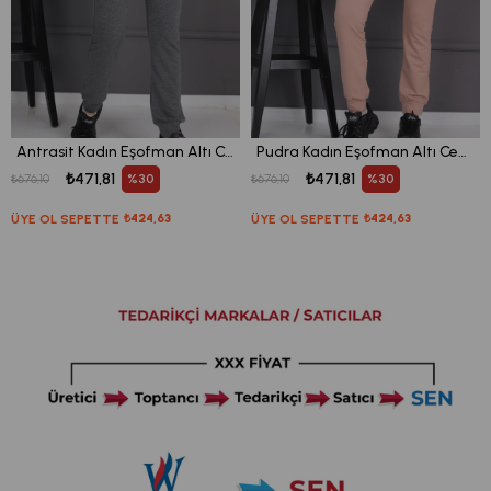
Antrasit Kadın Eşofman Altı Cepli Ribanalı Bağcıklı Jogger Pantolon
Pudra Kadın Eşofman Altı Cepli Ribanalı Bağcıklı Jogger Pantolon
₺471,81
₺471,81
%30
%30
₺676,10
₺676,10
ÜYE OL SEPETTE
₺424,63
ÜYE OL SEPETTE
₺424,63