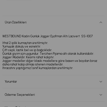
Ürün Özellikleri
WESTBOUND Kadın Günlük Jogger Eşofman Altı Lacivert SS-1007
İthal 2 iplik kumaştan üretilmiştir.
Yumuşak dokulu ve esnektir.
Çift cepli, lastik bel ve ip bağcıklıdır.
Günlük giyim için uygundur. Tercihen Pijama altı olarak kullanılabilir.
Jogger Modeldir. Kesimi rahat kalıptır.
Jogger modeller diğer klasik modellere göre basen ve boydan biraz
daha rahat kalıp olması istenen modellerdir.
İhracatını yaptığımız 1.sınıf kumaşlardan üretilmiştir.
Yorumlar
Ödeme Seçenekleri