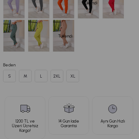
Tükendi
Tükendi
Beden
S
M
L
2XL
XL
1200 TL ve
14 Gün İade
Aynı Gün Hızlı
Üzeri Ücretsiz
Garantisi
Kargo
Kargo!