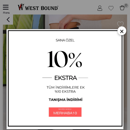
0
Kadın Günlük Jogger Eşofman Altı Lacivert
Menu
×