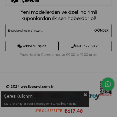
İlgini Çekebilir
Favorilerim
Mesafeli Satış Sözleşmesi
Kadın Spor Giyim
Yeni modellerden ve özel indirimli
Sepetim
Kvkk Metni
kuponlardan ilk sen haberdar ol!
Büyük Beden Eşofman
Destek Taleplerim
Teslimat ve İade Koşulları
Jogger Eşofman Altı
GÖNDER
Sipariş Takibi
Toptan Satış
Kadın Tayt Modelleri
İletişim
Sohbeti Başlat
0533 727 50 23
Crop Büstiyet Modelleri
Pazartesi ile Cuma arası ve 09:00 ile 19:00 arası
© 2024 westbound.com.tr
Çerez Kullanımı
Sizlere en iyi alışveriş deneyimini sunabilmek adına
sitemizde çerezler(cookies) kullanmaktayız. Detaylı bilgi
₺617,48
ÜYE OL SEPETTE
için Kvkk sözleşmesini inceleyebilirsiniz.