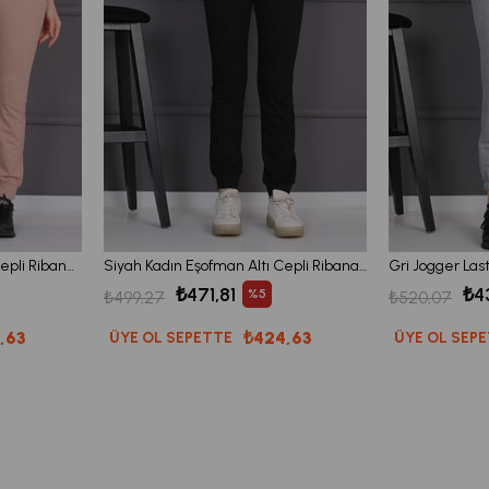
Pudra Kadın Eşofman Altı Cepli Ribanalı Bağcıklı Jogger Pantolon
Siyah Kadın Eşofman Altı Cepli Ribanalı Bağcıklı Jogger Pantolon
₺471,81
₺4
%5
₺499,27
₺520,07
,63
₺424,63
ÜYE OL SEPETTE
ÜYE OL SEP