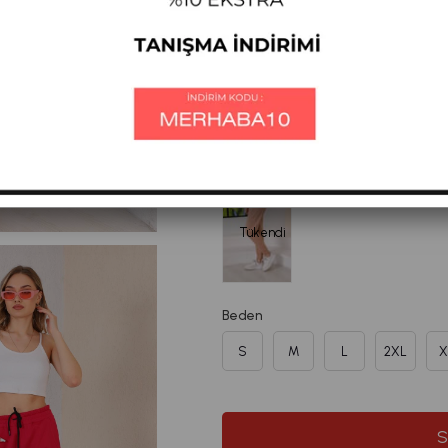
Diğer Renkleri
Tükendi
Beden
S
M
L
2XL
X