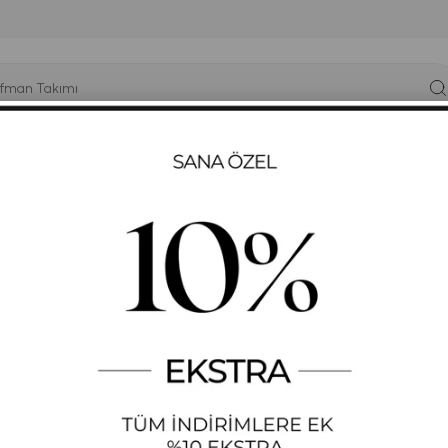
YÜK BEDEN
T-SHIRT
ELBISE
SWEATSHIRT
GYM-FIT
WESTBOUND
Kadın Günlük Jogger Eşo
KADIN GÜNLÜK JOGGE
STOK KODU
(SS-1007)
+
DAHA FAZLA
EŞOFMAN ALTI
%
17
₺830,04
₺686,
İndirim
₺617,48
ÜYE OL SEPETTE