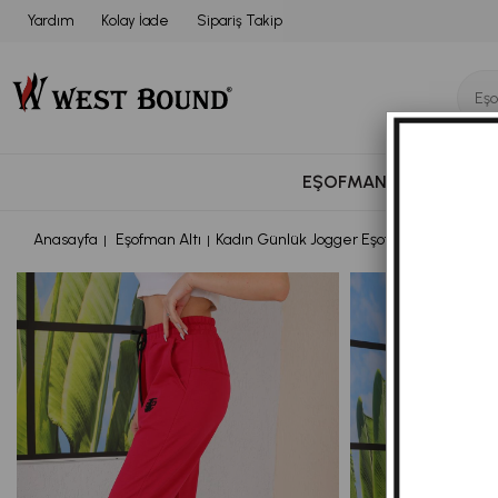
Yardım
Kolay İade
Sipariş Takip
EŞOFMAN TAKIMI
BÜ
Anasayfa
Eşofman Altı
Kadın Günlük Jogger Eşofman Altı Fuşya