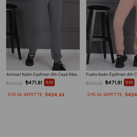
Antrasit Kadın Eşofman Altı Cepli Ribanalı Bağcıklı Jogger Pantolon
₺471,81
₺471,81
%30
%30
₺676,10
₺676,10
₺424,63
₺424
ÜYE OL SEPETTE
ÜYE OL SEPETTE