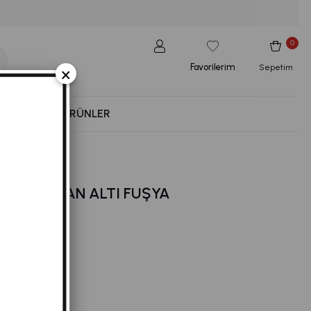
0
Favorilerim
×
Sepetim
NESS
YENI ÜRÜNLER
fman Altı - Fuşya
R EŞOFMAN ALTI FUŞYA
09