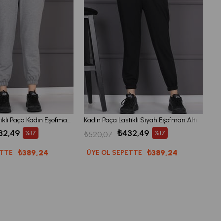
Gri Jogger Lastikli Paça Kadın Eşofman Altı Pantolon
Kadın Paça Lastikli Siyah Eşofman Altı
32,49
₺432,49
%17
%17
₺520,07
₺389,24
₺389,24
ETTE
ÜYE OL SEPETTE