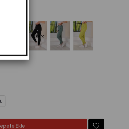
Tükendi
L