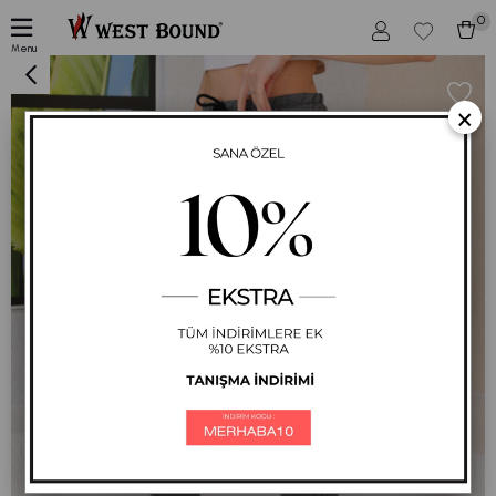
0
Kadın Günlük Jogger Eşofman Altı Antrasit
Menu
×