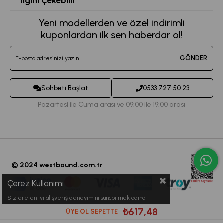
İlgini Çekebilir
Favorilerim
Mesafeli Satış Sözleşmesi
Kadın Spor Giyim
Yeni modellerden ve özel indirimli
Sepetim
Kvkk Metni
kuponlardan ilk sen haberdar ol!
Büyük Beden Eşofman
Destek Taleplerim
Teslimat ve İade Koşulları
Jogger Eşofman Altı
GÖNDER
Sipariş Takibi
Toptan Satış
Kadın Tayt Modelleri
İletişim
Sohbeti Başlat
0533 727 50 23
Crop Büstiyet Modelleri
Pazartesi ile Cuma arası ve 09:00 ile 19:00 arası
© 2024 westbound.com.tr
Çerez Kullanımı
Sizlere en iyi alışveriş deneyimini sunabilmek adına
sitemizde çerezler(cookies) kullanmaktayız. Detaylı bilgi
₺617,48
ÜYE OL SEPETTE
için Kvkk sözleşmesini inceleyebilirsiniz.