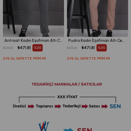
Antrasit Kadın Eşofman Altı Cepli Ribanalı Bağcıklı Jogger Pantolon
Pudra Kadın Eşofman Altı Cepli Ribanalı Bağcıklı Jogger Pantolon
₺471,81
₺471,81
%30
%30
₺676,10
₺676,10
ÜYE OL SEPETTE
₺424,63
ÜYE OL SEPETTE
₺424,63