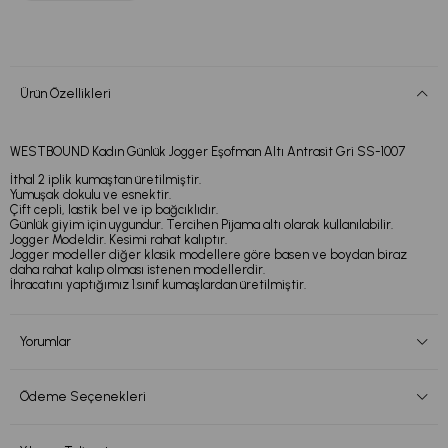
Ürün Özellikleri
WESTBOUND Kadın Günlük Jogger Eşofman Altı Antrasit Gri SS-1007
İthal 2 iplik kumaştan üretilmiştir.
Yumuşak dokulu ve esnektir.
Çift cepli, lastik bel ve ip bağcıklıdır.
Günlük giyim için uygundur. Tercihen Pijama altı olarak kullanılabilir.
Jogger Modeldir. Kesimi rahat kalıptır.
Jogger modeller diğer klasik modellere göre basen ve boydan biraz
daha rahat kalıp olması istenen modellerdir.
İhracatını yaptığımız 1.sınıf kumaşlardan üretilmiştir.
Yorumlar
Ödeme Seçenekleri