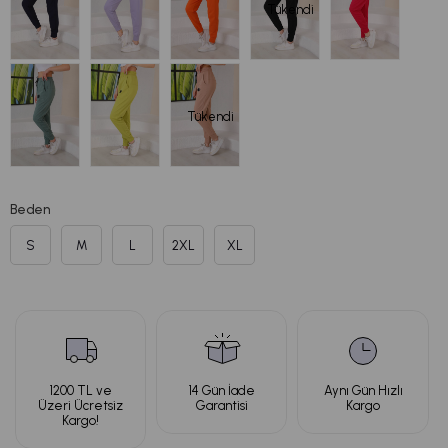
Tükendi
Tükendi
Beden
S
M
L
2XL
XL
1200 TL ve
14 Gün İade
Aynı Gün Hızlı
Üzeri Ücretsiz
Garantisi
Kargo
Kargo!