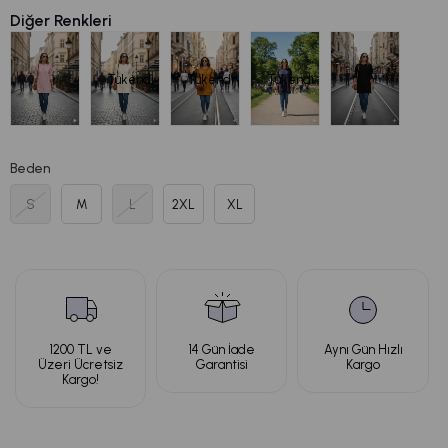
Diğer Renkleri
Tükendi
Tükendi
Tükendi
Beden
S
M
L
2XL
XL
1200 TL ve
14 Gün İade
Aynı Gün Hızlı
Üzeri Ücretsiz
Garantisi
Kargo
Kargo!