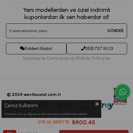
Mesafeli Satış Sözleşmesi
Kadın Spor Giyim
Yeni modellerden ve özel indirimli
Sepetim
Kvkk Metni
kuponlardan ilk sen haberdar ol!
Büyük Beden Eşofman
Destek Taleplerim
Teslimat ve İade Koşulları
Jogger Eşofman Altı
GÖNDER
Sipariş Takibi
Toptan Satış
Kadın Tayt Modelleri
İletişim
Sohbeti Başlat
0533 727 50 23
Crop Büstiyet Modelleri
Pazartesi ile Cuma arası ve 09:00 ile 19:00 arası
© 2024 westbound.com.tr
Çerez Kullanımı
Sizlere en iyi alışveriş deneyimini sunabilmek adına
sitemizde çerezler(cookies) kullanmaktayız. Detaylı bilgi
₺900,45
ÜYE OL SEPETTE
için Kvkk sözleşmesini inceleyebilirsiniz.