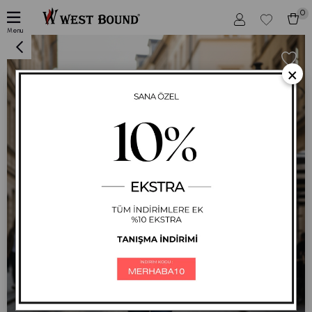
0
Yeşil Kabartma Baskılı Bisiklet Yaka Uzun Kol Kadın Sweatshirt Tunik 716
Menu
×