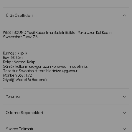
Ürün Özellikleri
WESTBOUND Yeşil Kabartma Baskılı Bisiklet Yaka Uzun Kol Kadın
Sweatshirt Tunik 716
Kumaş : İkiiplik
Boy : 80 Cm
Kalıp : Normal Kalıp
Günlük kullanıma uygun uzun kol sweat modelimiz.
Tesettür Sweatshirt tercihlerinize uygundur.
Manken Boy : 1,72
Giydiği Model M Bedendir.
Yorumlar
Ödeme Seçenekleri
Yıkama Talimatı