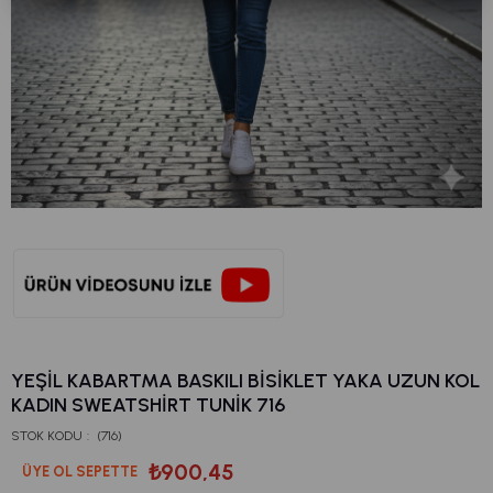
YEŞIL KABARTMA BASKILI BISIKLET YAKA UZUN KOL
KADIN SWEATSHIRT TUNIK 716
STOK KODU
(716)
₺900,45
ÜYE OL SEPETTE