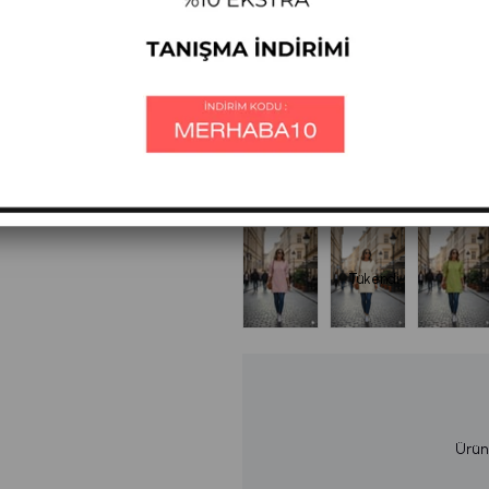
+
DAHA FAZLA
SWEATSHIRT
%
12
₺1.138,50
₺1.00
İndirim
₺900,45
ÜYE OL SEPETTE
Diğer Renkleri
Tükendi
Ürün