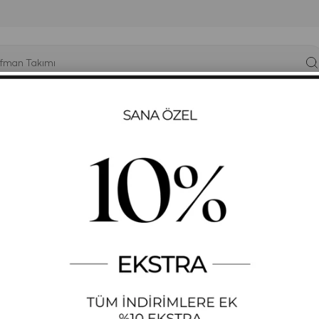
YÜK BEDEN
T-SHIRT
ELBISE
SWEATSHIRT
GYM-FIT
un Kol Kadın Sweatshirt Tunik 716
LACIVERT KABARTMA B
KADIN SWEATSHIRT TU
STOK KODU
(716)