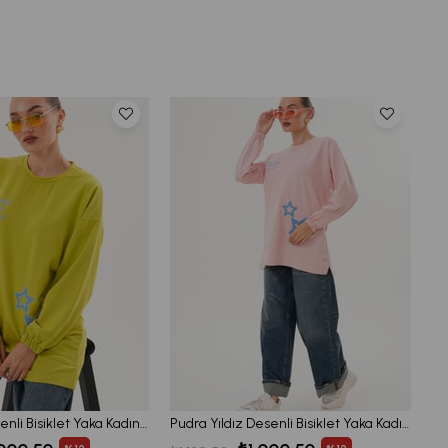
Yeşil Yıldız Desenli Bisiklet Yaka Kadın Sweatshirt Tunik 711
Pudra Yıldız Desenli Bisiklet Yaka Kadın Sweatshirt Tunik 711