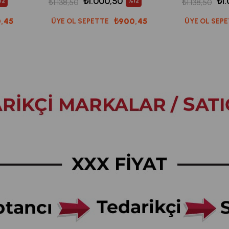
₺1.000,50
₺1
12
%12
₺1.138,50
₺1.138,50
,45
₺900,45
ÜYE OL SEPETTE
ÜYE OL SEP