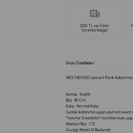
1200 TL ve Üzeri
1
Ücretsiz Kargo!
Ürün Özellikleri
WESTBOUND Lacivert Renk Kabartma Bask
Kumaş : İkiiplik
Boy : 80 Cm
Kalıp : Normal Kalıp
Günlük kullanıma uygun uzun kol sweat
Tesettür Sweatshirt tercihlerinize uyg
Manken Boy : 1,72
Giydiği Model M Bedendir.