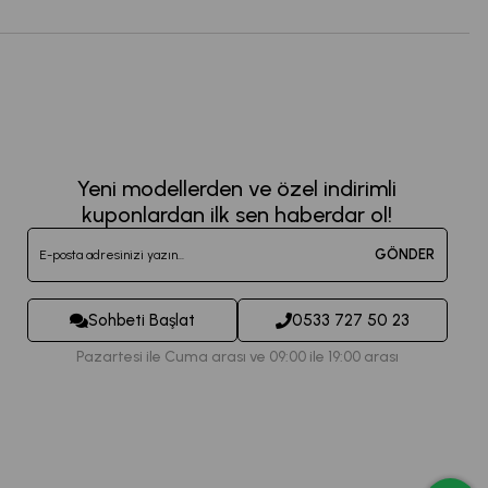
Yeni modellerden ve özel indirimli
kuponlardan ilk sen haberdar ol!
GÖNDER
Sohbeti Başlat
0533 727 50 23
Pazartesi ile Cuma arası ve 09:00 ile 19:00 arası