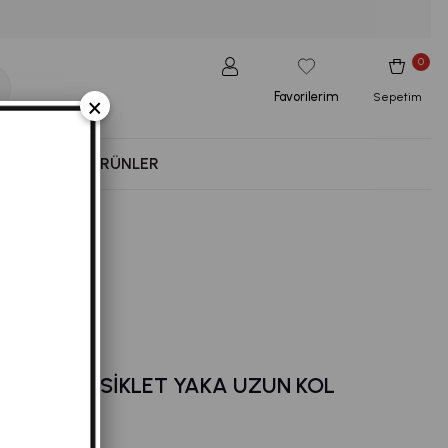
0
Favorilerim
×
Sepetim
NESS
YENI ÜRÜNLER
ASKILI BISIKLET YAKA UZUN KOL
NIK 716