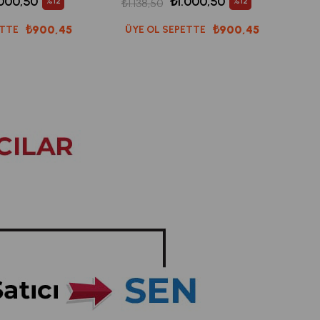
.000,50
₺1.000,50
%12
%12
₺1.138,50
₺900,45
₺900,45
ETTE
ÜYE OL SEPETTE