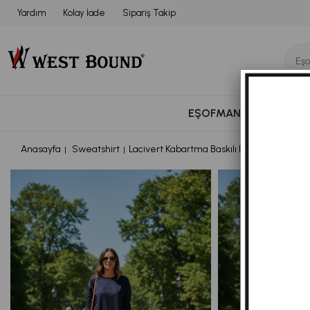
Yardım
Kolay İade
Sipariş Takip
EŞOFMAN TAKIMI
BÜ
Anasayfa
Sweatshirt
Lacivert Kabartma Baskılı Bisiklet Yaka Uz