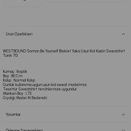
Ürün Özellikleri
WESTBOUND Somon Be Yourself Bisiklet Yaka Uzun Kol Kadın Sweatshirt
Tunik 713
Kumaş : İkiiplik
Boy : 80 Cm
Kalıp : Normal Kalıp
Günlük kullanıma uygun uzun kol sweat modelimiz.
Tesettür Sweatshirt tercihlerinize uygundur.
Manken Boy : 1,73
Giydiği Model M Bedendir.
Yorumlar
Ödeme Seçenekleri