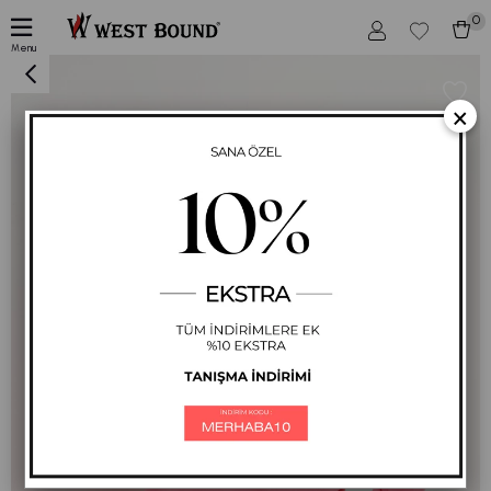
0
Somon Be Yourself Bisiklet Yaka Uzun Kol Kadın Sweatshirt Tunik 713
Menu
×