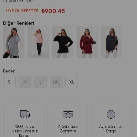
STOK KODU
(713)
₺900,45
ÜYE OL SEPETTE
Diğer Renkleri
Tükendi
Beden
S
M
L
2XL
XL
1200 TL ve
14 Gün İade
Aynı Gün Hızlı
Üzeri Ücretsiz
Garantisi
Kargo
Kargo!