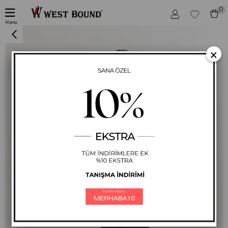
0
Pudra Be Yourself Bisiklet Yaka Uzun Kol Kadın Sweatshirt Tunik 713
Menu
×