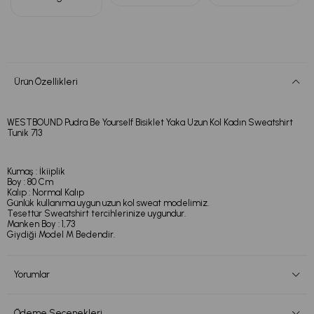
Ürün Özellikleri
WESTBOUND Pudra Be Yourself Bisiklet Yaka Uzun Kol Kadın Sweatshirt
Tunik 713
Kumaş : İkiiplik
Boy : 80 Cm
Kalıp : Normal Kalıp
Günlük kullanıma uygun uzun kol sweat modelimiz.
Tesettür Sweatshirt tercihlerinize uygundur.
Manken Boy : 1,73
Giydiği Model M Bedendir.
Yorumlar
Ödeme Seçenekleri