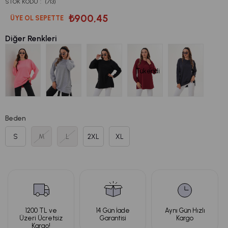
STOK KODU
(713)
₺900,45
ÜYE OL SEPETTE
Diğer Renkleri
Tükendi
Beden
S
M
L
2XL
XL
1200 TL ve
14 Gün İade
Aynı Gün Hızlı
Üzeri Ücretsiz
Garantisi
Kargo
Kargo!