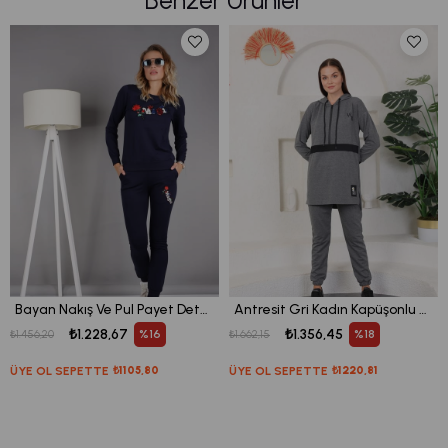
Benzer Ürünler
Bayan Nakış Ve Pul Payet Detaylı Bisiklet Yaka Eşofman Takım
Antresit Gri Kadın Kapüşonlu Sweatshirt - Jogger Spor Takım Eşofman
₺1.228,67
₺1.356,45
%16
%18
₺1.456,20
₺1.662,15
ÜYE OL SEPETTE
₺1105,80
ÜYE OL SEPETTE
₺1220,81