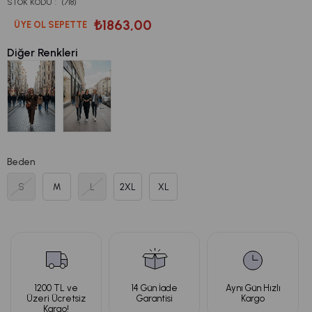
STOK KODU
(718)
₺1863,00
ÜYE OL SEPETTE
Diğer Renkleri
Tükendi
Beden
S
M
L
2XL
XL
1200 TL ve
14 Gün İade
Aynı Gün Hızlı
Üzeri Ücretsiz
Garantisi
Kargo
Kargo!