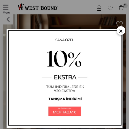
0
Verev Taş İşlemeli Günlük Kadın Spor Takımı LACİVERT 718
Menu
×