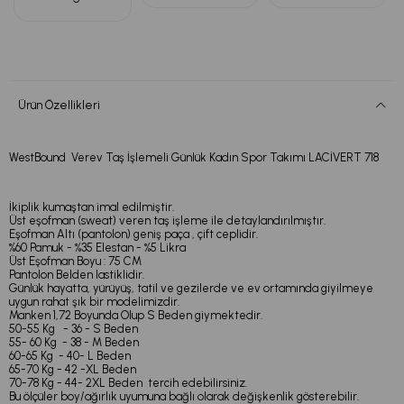
Ürün Özellikleri
WestBound Verev Taş İşlemeli Günlük Kadın Spor Takımı LACİVERT 718
İkiplik kumaştan imal edilmiştir.
Üst eşofman (sweat) veren taş işleme ile detaylandırılmıştır.
Eşofman Altı (pantolon) geniş paça , çift ceplidir.
%60 Pamuk - %35 Elestan - %5 Likra
Üst Eşofman Boyu : 75 CM
Pantolon Belden lastiklidir.
Günlük hayatta, yürüyüş, tatil ve gezilerde ve ev ortamında giyilmeye
uygun rahat şık bir modelimizdir.
Manken 1,72 Boyunda Olup S Beden giymektedir.
50-55 Kg - 36 - S Beden
55- 60 Kg - 38 - M Beden
60-65 Kg - 40- L Beden
65-70 Kg - 42 -XL Beden
70-78 Kg - 44- 2XL Beden tercih edebilirsiniz.
Bu ölçüler boy/ağırlık uyumuna bağlı olarak değişkenlik gösterebilir.