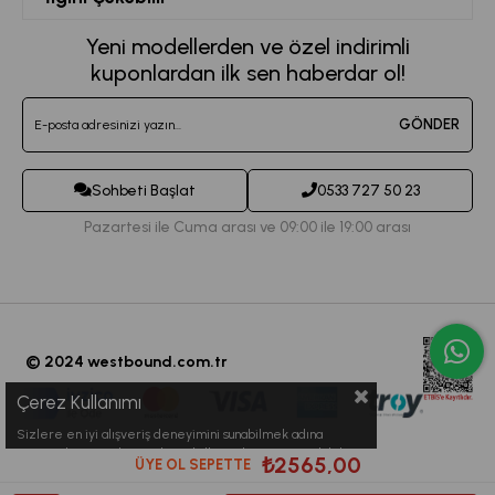
Favorilerim
Mesafeli Satış Sözleşmesi
Kadın Spor Giyim
Yeni modellerden ve özel indirimli
Sepetim
Kvkk Metni
kuponlardan ilk sen haberdar ol!
Büyük Beden Eşofman
Destek Taleplerim
Teslimat ve İade Koşulları
Jogger Eşofman Altı
GÖNDER
Sipariş Takibi
Toptan Satış
Kadın Tayt Modelleri
İletişim
Sohbeti Başlat
0533 727 50 23
Crop Büstiyet Modelleri
Pazartesi ile Cuma arası ve 09:00 ile 19:00 arası
© 2024 westbound.com.tr
Çerez Kullanımı
Sizlere en iyi alışveriş deneyimini sunabilmek adına
sitemizde çerezler(cookies) kullanmaktayız. Detaylı bilgi
₺2565,00
ÜYE OL SEPETTE
için Kvkk sözleşmesini inceleyebilirsiniz.