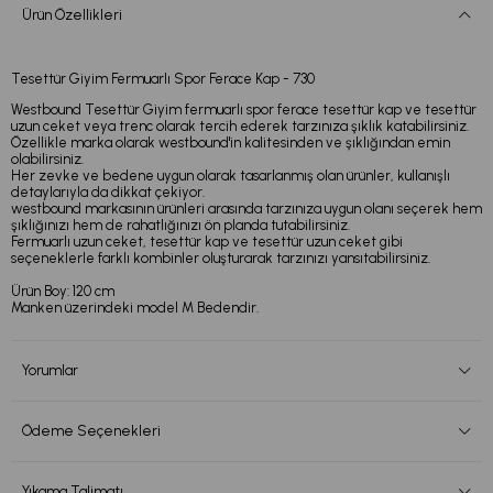
Ürün Özellikleri
Tesettür Giyim Fermuarlı Spor Ferace Kap - 730
Westbound Tesettür Giyim fermuarlı spor ferace tesettür kap ve tesettür
uzun ceket veya trenc olarak tercih ederek tarzınıza şıklık katabilirsiniz.
Özellikle marka olarak westbound'in kalitesinden ve şıklığından emin
olabilirsiniz.
Her zevke ve bedene uygun olarak tasarlanmış olan ürünler, kullanışlı
detaylarıyla da dikkat çekiyor.
westbound markasının ürünleri arasında tarzınıza uygun olanı seçerek hem
şıklığınızı hem de rahatlığınızı ön planda tutabilirsiniz.
Fermuarlı uzun ceket, tesettür kap ve tesettür uzun ceket gibi
seçeneklerle farklı kombinler oluşturarak tarzınızı yansıtabilirsiniz.
Ürün Boy: 120 cm
Manken üzerindeki model M Bedendir.
Yorumlar
Ödeme Seçenekleri
Yıkama Talimatı