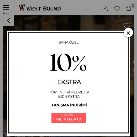
0
Tesettür Giyim Fermuarlı Spor Ferace Kap
Menu
×