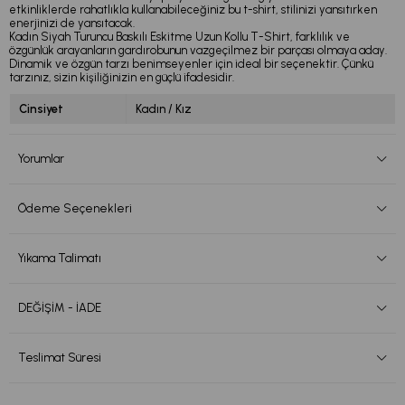
etkinliklerde rahatlıkla kullanabileceğiniz bu t-shirt, stilinizi yansıtırken
enerjinizi de yansıtacak.
Kadın Siyah Turuncu Baskılı Eskitme Uzun Kollu T-Shirt, farklılık ve
özgünlük arayanların gardırobunun vazgeçilmez bir parçası olmaya aday.
Dinamik ve özgün tarzı benimseyenler için ideal bir seçenektir. Çünkü
tarzınız, sizin kişiliğinizin en güçlü ifadesidir.
Cinsiyet
Kadın / Kız
Yorumlar
Ödeme Seçenekleri
Yıkama Talimatı
DEĞİŞİM - İADE
Teslimat Süresi