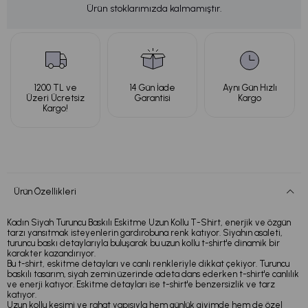
Ürün stoklarımızda kalmamıştır.
1200 TL ve
14 Gün İade
Aynı Gün Hızlı
Üzeri Ücretsiz
Garantisi
Kargo
Kargo!
Ürün Özellikleri
Kadın Siyah Turuncu Baskılı Eskitme Uzun Kollu T-Shirt, enerjik ve özgün
tarzı yansıtmak isteyenlerin gardırobuna renk katıyor. Siyahın asaleti,
turuncu baskı detaylarıyla buluşarak bu uzun kollu t-shirt'e dinamik bir
karakter kazandırıyor.
Bu t-shirt, eskitme detayları ve canlı renkleriyle dikkat çekiyor. Turuncu
baskılı tasarım, siyah zemin üzerinde adeta dans ederken t-shirt'e canlılık
ve enerji katıyor. Eskitme detayları ise t-shirt'e benzersizlik ve tarz
katıyor.
Uzun kollu kesimi ve rahat yapısıyla hem günlük giyimde hem de özel