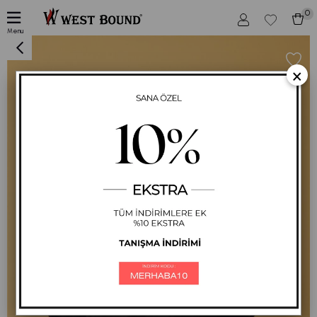
0
Kadın Siyah Turuncu Baskılı Eskitme Uzun Kollu T-Shirt
Menu
×