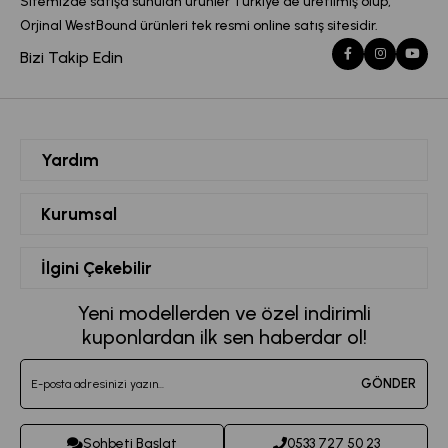
Sitemizde satışa sunulan ürünler Türkiye'de üretilmiş olup,
Orjinal WestBound ürünleri tek resmi online satış sitesidir.
Bizi Takip Edin
Yardım
Siparişlerim
Kurumsal
Hesabım
Hakkımızda
İlgini Çekebilir
Favorilerim
Mesafeli Satış Sözleşmesi
Kadın Spor Giyim
Yeni modellerden ve özel indirimli
Sepetim
Kvkk Metni
kuponlardan ilk sen haberdar ol!
Büyük Beden Eşofman
Destek Taleplerim
Teslimat ve İade Koşulları
Jogger Eşofman Altı
GÖNDER
Sipariş Takibi
Toptan Satış
Kadın Tayt Modelleri
İletişim
Sohbeti Başlat
0533 727 50 23