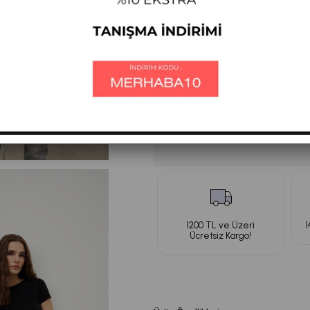
Tükendi
Ürün
1200 TL ve Üzeri
1
Ücretsiz Kargo!