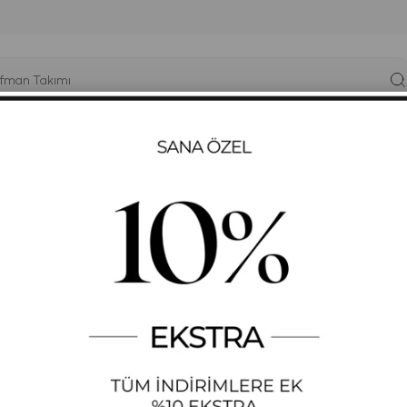
YÜK BEDEN
T-SHIRT
ELBISE
SWEATSHIRT
GYM-FIT
KADIN SIYAH RENK BAS
STOK KODU
(TG089)
+
DAHA FAZLA
BLUZ
₺328,74
Diğer Renkleri