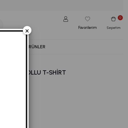
0
Favorilerim
×
Sepetim
NESS
YENI ÜRÜNLER
IC KISA KOLLU T-SHIRT