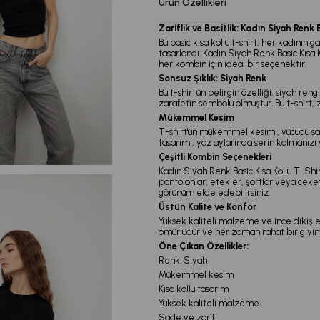
Ürün Özellikleri
Zariflik ve Basitlik: Kadın Siyah Renk 
Bu basic kısa kollu t-shirt, her kadını
tasarlandı. Kadın Siyah Renk Basic Kısa K
her kombin için ideal bir seçenektir.
Sonsuz Şıklık: Siyah Renk
Bu t-shirt'ün belirgin özelliği, siyah ren
zarafetin sembolü olmuştur. Bu t-shirt, 
Mükemmel Kesim
T-shirt'ün mükemmel kesimi, vücudu sara
tasarımı, yaz aylarında serin kalmanız
Çeşitli Kombin Seçenekleri
Kadın Siyah Renk Basic Kısa Kollu T-Shi
pantolonlar, etekler, şortlar veya ceke
görünüm elde edebilirsiniz.
Üstün Kalite ve Konfor
Yüksek kaliteli malzeme ve ince dikişler,
ömürlüdür ve her zaman rahat bir giyi
Öne Çıkan Özellikler:
Renk: Siyah
Mükemmel kesim
Kısa kollu tasarım
Yüksek kaliteli malzeme
Sade ve zarif