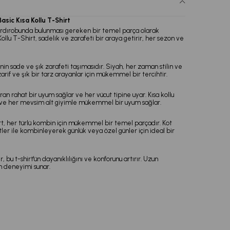
Basic Kısa Kollu T-Shirt
n gardırobunda bulunması gereken bir temel parça olarak
ollu T-Shirt, sadelik ve zarafeti bir araya getirir, her sezon ve
ginin sade ve şık zarafeti taşımasıdır. Siyah, her zaman stilin ve
zarif ve şık bir tarz arayanlar için mükemmel bir tercihtir.
n rahat bir uyum sağlar ve her vücut tipine uyar. Kısa kollu
ı ve her mevsim alt giyimle mükemmel bir uyum sağlar.
rt, her türlü kombin için mükemmel bir temel parçadır. Kot
tler ile kombinleyerek günlük veya özel günler için ideal bir
 bu t-shirt'ün dayanıklılığını ve konforunu artırır. Uzun
m deneyimi sunar.