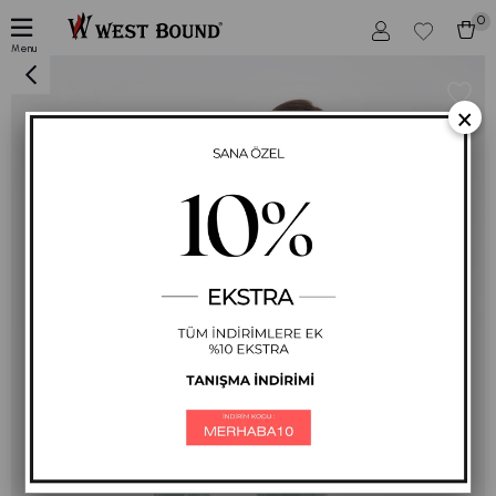
0
Kadın Mint Renk Desenli Spor İkili Günlük Takım
Menu
×