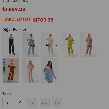
STOK KODU
(650)
₺1.889,28
₺1700,35
ÜYE OL SEPETTE
Diğer Renkleri
Tükendi
Tükendi
Beden
S
M
L
2XL
XL