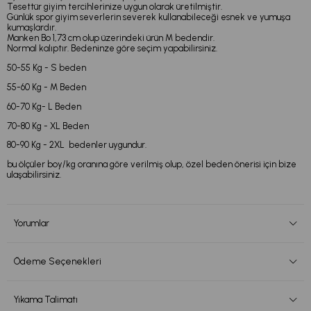
Tesettür giyim tercihlerinize uygun olarak üretilmiştir.
Günlük spor giyim severlerin severek kullanabileceği esnek ve yumuşa
kumaşlardır.
Manken Bo 1,73 cm olup üzerindeki ürün M bedendir.
Normal kalıptır. Bedeninze göre seçim yapabilirsiniz.
50-55 Kg - S beden
55-60 Kg - M Beden
60-70 Kg- L Beden
70-80 Kg - XL Beden
80-90 Kg - 2XL bedenler uygundur.
bu ölçüler boy/kg oranına göre verilmiş olup, özel beden önerisi için bize
ulaşabilirsiniz.
Yorumlar
Ödeme Seçenekleri
Yıkama Talimatı