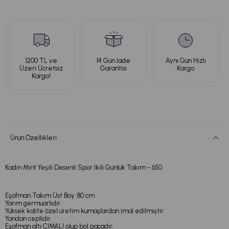
1200 TL ve
14 Gün İade
Aynı Gün Hızlı
Üzeri Ücretsiz
Garantisi
Kargo
Kargo!
Ürün Özellikleri
Kadın Mint Yeşili Desenli Spor İkili Günlük Takım - 650
Eşofman Takım Üst Boy: 80 cm
Yarım germuarlıdır.
Yüksek kalite özel üretim kumaşlardan imal edilmiştir.
Yandan ceplidir.
Eşofman altı ÇİMALI olup bol paçadır.