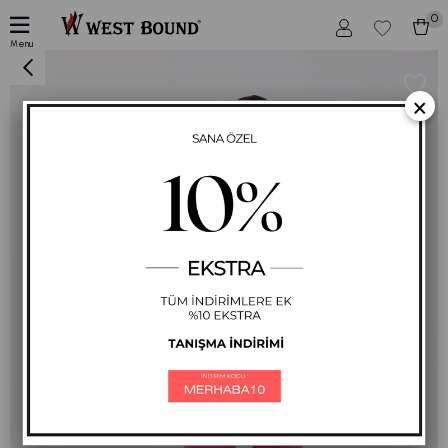
0
Kadın Leopar Pul Payetli Günlük 2 li Spor Takım NAR ÇİÇEĞİ
Menu
×