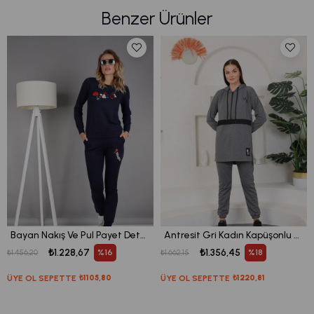
Benzer Ürünler
Bayan Nakış Ve Pul Payet Detaylı Bisiklet Yaka Eşofman Takım
Antresit Gri Kadın Kapüşonlu Sweatshirt - Jogger Spor Takım Eşofman
₺1.228,67
₺1.356,45
%16
%18
₺1.456,20
₺1.662,15
ÜYE OL SEPETTE
₺1105,80
ÜYE OL SEPETTE
₺1220,81