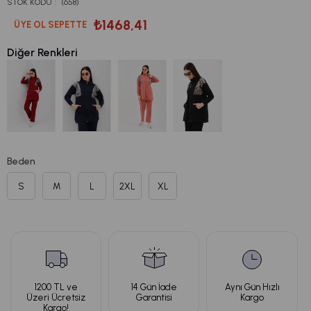
STOK KODU
(658)
₺1468,41
ÜYE OL SEPETTE
Diğer Renkleri
Beden
S
M
L
2XL
XL
1200 TL ve
14 Gün İade
Aynı Gün Hızlı
Üzeri Ücretsiz
Garantisi
Kargo
Kargo!