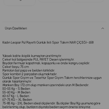
Ürün Özellikleri
Kadın Leopar Pul Payetli Günlük İkili Spor Takım NAR ÇİÇEĞİ- 658
Yüksek kalite ikiiplik kumaştan üretilmiştir.
Ceket kol bölgesinde PUL PAYET Desen işlenmiştir.
Boydan fermuar kapatmalı, kapüşonlu ve önde kangru ceplidir.
Ceket boyu: 75 cm
Pantolon bol paça ve belden latiklidir.
Spor kombin 2 parçadan oluşmaktadır.
Günlük Spor Giyim ve Tesettür Spor Giyim Takım tercihlerinize uygun
olarak tasarlanmıştır.
Manken Boy: 172 cm olup manken üzerindeki ürün M Bedendir.
50-55 Kg - S Beden
55-60 Kg - M Beden
60-67 Kg - L Beden
67-75 KG - XL Beden
75-85 Kg - 2XL Beden ideal ölçüleridir. Bu ölçüler Boy/Kg uyumuna göre
belirlenmiş olup, bunların dışında beden seçim önerisi isteyiniz.