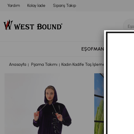
Yardım
Kolay İade
Sipariş Takip
EŞOFMAN TAKIMI
BÜ
Anasayfa
Pijama Takımı
Kadın Kadife Taş İşlemeli Kapüşonlu T