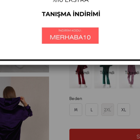
%
43
₺2.834,87
₺1.6
İndirim
₺1455,26
ÜYE OL SEPETTE
Diğer Renkleri
Tükendi
Tükendi
Tükendi
Beden
M
L
2XL
XL