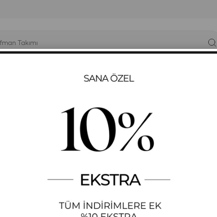
YÜK BEDEN
T-SHIRT
ELBISE
SWEATSHIRT
GYM-FIT
akım - MOR
KADIN KADIFE TAŞ İŞ
STOK KODU
(644)
+
DAHA FAZLA
PIJAMA TAKIMI