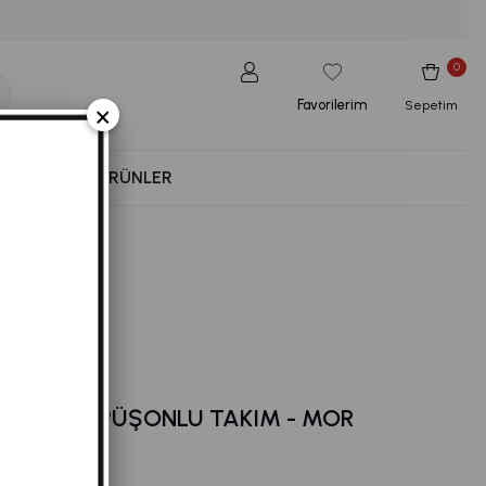
0
Favorilerim
×
Sepetim
NESS
YENI ÜRÜNLER
LEMELI KAPÜŞONLU TAKIM - MOR