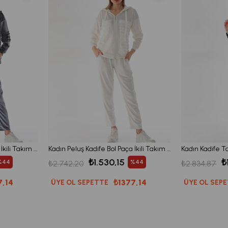
Kadın Peluş Kadife Bol Paça İkili Takım - GRİ
Kadın Peluş Kadife Bol Paça İkili Takım - BEYAZ
₺1.530,15
₺
%44
%44
₺2.742,20
₺2.834,87
7,14
₺1377,14
ÜYE OL SEPETTE
ÜYE OL SEP