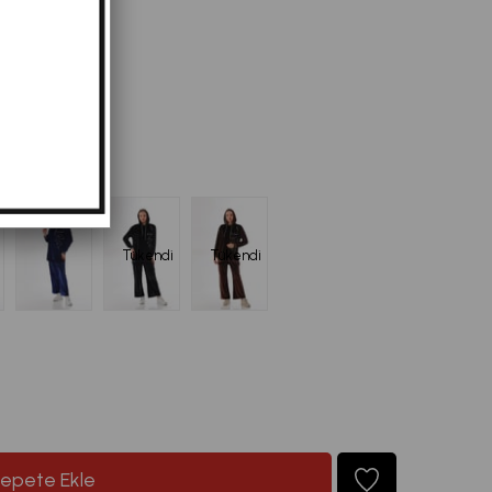
16,95
Tükendi
Tükendi