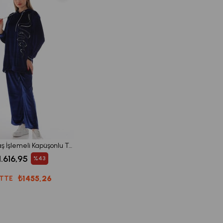
Kadın Kadife Taş İşlemeli Kapüşonlu Takım - LACİVERT
1.616,95
%43
₺1455,26
ETTE