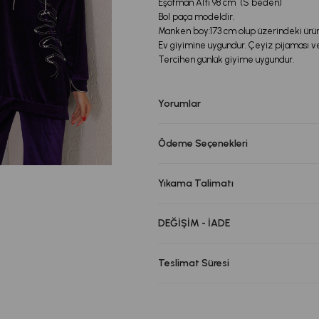
Eşofman Altı 98 cm (S beden)
Bol paça modeldir.
Manken boy:173 cm olup üzerindeki ürü
Ev giyimine uygundur. Çeyiz pijaması ve 
Tercihen günlük giyime uygundur.
Yorumlar
Ödeme Seçenekleri
Yıkama Talimatı
DEĞİŞİM - İADE
Teslimat Süresi