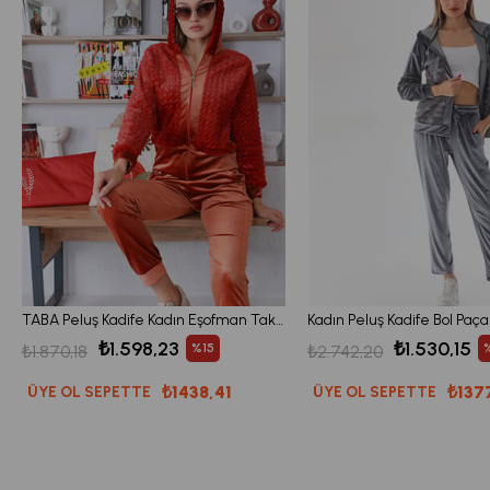
TABA Peluş Kadife Kadın Eşofman Takımı
₺1.598,23
₺1.530,15
%15
₺1.870,18
₺2.742,20
₺1438,41
₺137
ÜYE OL SEPETTE
ÜYE OL SEPETTE