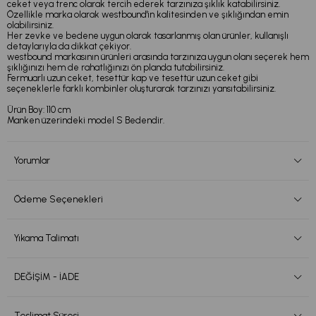
ceket veya trenc olarak tercih ederek tarzınıza şıklık katabilirsiniz.
Özellikle marka olarak westbound'in kalitesinden ve şıklığından emin
olabilirsiniz.
Her zevke ve bedene uygun olarak tasarlanmış olan ürünler, kullanışlı
detaylarıyla da dikkat çekiyor.
westbound markasının ürünleri arasında tarzınıza uygun olanı seçerek hem
şıklığınızı hem de rahatlığınızı ön planda tutabilirsiniz.
Fermuarlı uzun ceket, tesettür kap ve tesettür uzun ceket gibi
seçeneklerle farklı kombinler oluşturarak tarzınızı yansıtabilirsiniz.
Ürün Boy: 110 cm
Manken üzerindeki model S Bedendir.
Yorumlar
Ödeme Seçenekleri
Yıkama Talimatı
DEĞİŞİM - İADE
Teslimat Süresi