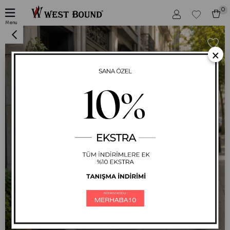
0
Kadın Fermuarlı Uzun Kap Ceket
Menu
×