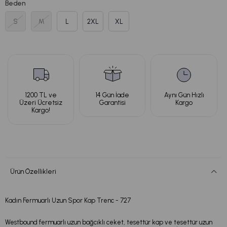
Beden
S
M
L
2XL
XL
1200 TL ve
14 Gün İade
Aynı Gün Hızlı
Üzeri Ücretsiz
Garantisi
Kargo
Kargo!
Ürün Özellikleri
Kadın Fermuarlı Uzun Spor Kap Trenc - 727
Westbound fermuarlı uzun bağcıklı ceket, tesettür kap ve tesettür uzun