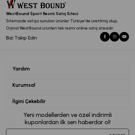
WestBound Sport Resmi Satış Sitesi
Sitemizde satışa sunulan ürünler Türkiye'de üretilmiş olup,
Orjinal WestBound ürünleri tek resmi online satış sitesidir.
Bizi Takip Edin
Yardım
Siparişlerim
Kurumsal
Hesabım
Hakkımızda
İlgini Çekebilir
Favorilerim
Mesafeli Satış Sözleşmesi
Kadın Spor Giyim
Yeni modellerden ve özel indirimli
Sepetim
Kvkk Metni
kuponlardan ilk sen haberdar ol!
Büyük Beden Eşofman
Destek Taleplerim
Teslimat ve İade Koşulları