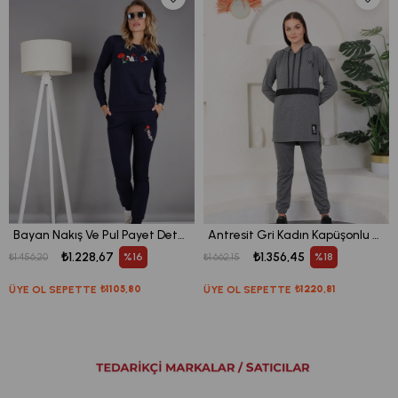
Bayan Nakış Ve Pul Payet Detaylı Bisiklet Yaka Eşofman Takım
Antresit Gri Kadın Kapüşonlu Sweatshirt - Jogger Spor Takım Eşofman
₺1.228,67
₺1.356,45
%16
%18
₺1.456,20
₺1.662,15
ÜYE OL SEPETTE
₺1105,80
ÜYE OL SEPETTE
₺1220,81