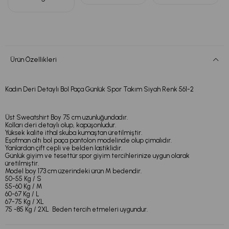
Ürün Özellikleri
Kadın Deri Detaylı Bol Paça Günlük Spor Takım Siyah Renk 561-2
Üst Sweatshirt Boy 75 cm uzunluğundadır.
Kolları deri detaylı olup, kapüşonludur.
Yüksek kalite ithal skuba kumaştan üretilmiştir.
Eşofman altı bol paça pantolon modelinde olup çimalıdır.
Yanlardan çift cepli ve belden lastiklidir.
Günlük giyim ve tesettür spor giyim tercihlerinize uygun olarak
üretilmiştir.
Model boy 173 cm üzerindeki ürün M bedendir.
50-55 Kg / S
55-60 Kg / M
60-67 Kg / L
67-75 Kg / XL
75 -85 Kg / 2XL Beden tercih etmeleri uygundur.