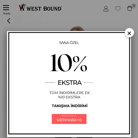
0
Kadın Deri Detaylı Bol Paça Günlük Spor Takım Siyah Renk
Menu
×