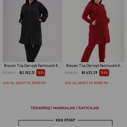
Bayan Taş Detaylı Fermuarlı Kapüşonlu Tesettür Battal Eşofman Takımı
Bayan Taş Detaylı Fermuarlı Kapüşonlu Tesettür Battal Eşofman Takımı
₺2.182,13
₺1.633,29
%13
%42
₺2.499,53
₺2.836,76
ÜYE OL SEPETTE
₺1963,92
ÜYE OL SEPETTE
₺1469,96