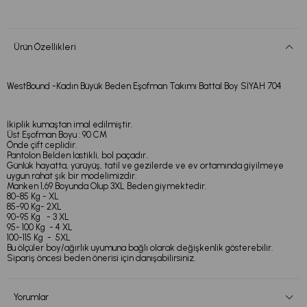
Ürün Özellikleri
WestBound -Kadın Büyük Beden Eşofman Takımı Battal Boy SİYAH 704
İkiplik kumaştan imal edilmiştir.
Üst Eşofman Boyu : 90 CM
Önde çift ceplidir.
Pantolon Belden lastikli, bol paçadır..
Günlük hayatta, yürüyüş, tatil ve gezilerde ve ev ortamında giyilmeye
uygun rahat şık bir modelimizdir.
Manken 1,69 Boyunda Olup 3XL Beden giymektedir.
80-85 Kg - XL
85-90 Kg- 2XL
90-95 Kg - 3 XL
95- 100 Kg - 4 XL
100-115 Kg - 5XL
Bu ölçüler boy/ağırlık uyumuna bağlı olarak değişkenlik gösterebilir.
Sipariş öncesi beden önerisi için danışabilirsiniz.
Yorumlar