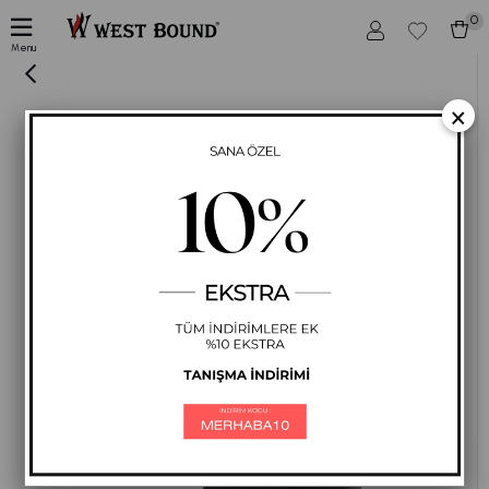
0
Kadın Büyük Beden Eşofman Takımı Battal Boy SİYAH
Menu
×