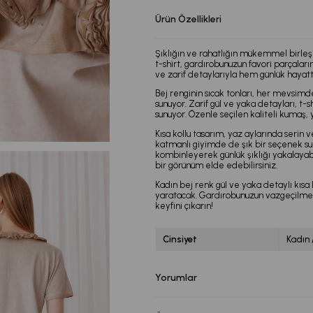
Ürün Özellikleri
Şıklığın ve rahatlığın mükemmel birleşim
t-shirt, gardırobunuzun favori parçalar
ve zarif detaylarıyla hem günlük hayat
Bej renginin sıcak tonları, her mevsi
sunuyor. Zarif gül ve yaka detayları, t-sh
sunuyor. Özenle seçilen kaliteli kumaş
Kısa kollu tasarım, yaz aylarında serin
katmanlı giyimde de şık bir seçenek suna
kombinleyerek günlük şıklığı yakalayabi
bir görünüm elde edebilirsiniz.
Kadın bej renk gül ve yaka detaylı kısa 
yaratacak. Gardırobunuzun vazgeçilmez
keyfini çıkarın!
Cinsiyet
Kadın 
Yorumlar