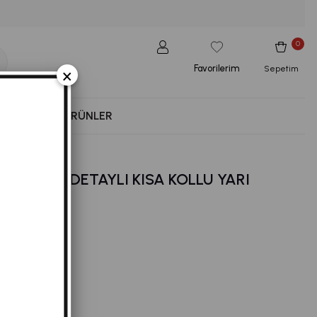
0
Favorilerim
×
Sepetim
NESS
YENI ÜRÜNLER
 VE YAKA DETAYLI KISA KOLLU YARI