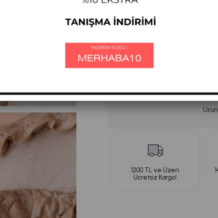
Tükendi
Ürün
1200 TL ve Üzeri
1
Ücretsiz Kargo!