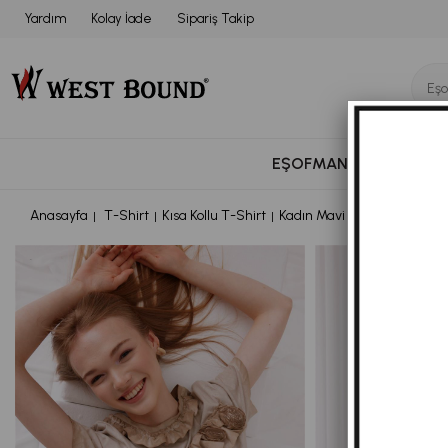
Yardım
Kolay İade
Sipariş Takip
EŞOFMAN TAKIMI
BÜ
Anasayfa
T-Shirt
Kısa Kollu T-Shirt
Kadın Mavi Renk Gül Ve Yaka