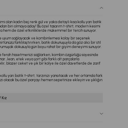
i olan kadın bej renk gül ve yaka detaylı kısa kollu yarı batik
ından biri olmaya aday! Bu özel tasarım t-shirt, modern kesimi
ta hem de özel etkinliklerde mükemmel bir tercih sunuyor.
mde uyum sağlayacak ve kombinlemesi kolay bir seçenek
irtünüzü farklılaştırırken, batik dokunuşuyla da göz alıcı bir stil
, yumuşak dokusuyla gün boyu rahat bir giyim deneyimi sunuyor.
 ve ferah hissetmenizi sağlarken, kombin özgürlüğü sayesinde
r. Jean, etek veya şort gibi farklı alt parçalarla
lir, blazer ceket ve şık bir kolye ile özel davetlerde de zarif
kollu yarı batik t-shirt, tarzınızı yansıtacak ve her ortamda fark
i olacak bu özel parçayı hemen sepetinize ekleyin ve şıklığın
/ Kız