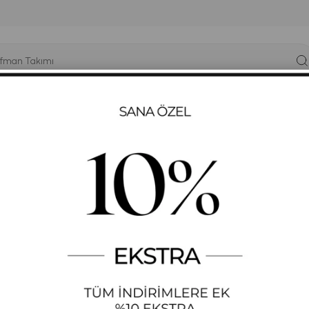
YÜK BEDEN
T-SHIRT
ELBISE
SWEATSHIRT
GYM-FIT
 Detaylı Kısa Kollu Yarı Batik T-Shirt
KADIN MAVI RENK GÜL
BATIK T-SHIRT
STOK KODU
(SV16)
+
DAHA FAZLA
KISA KOLLU T-SHIRT
₺246,51
Diğer Renkleri