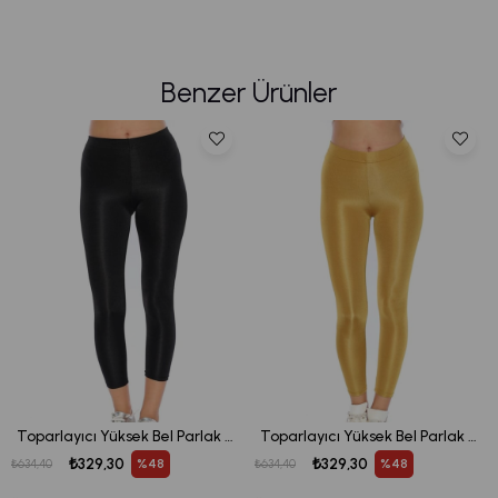
Benzer Ürünler
Toparlayıcı Yüksek Bel Parlak Disko Tayt - Siyah
Toparlayıcı Yüksek Bel Parlak Disko Tayt - Hardal
₺329,30
₺329,30
%48
%48
₺634,40
₺634,40