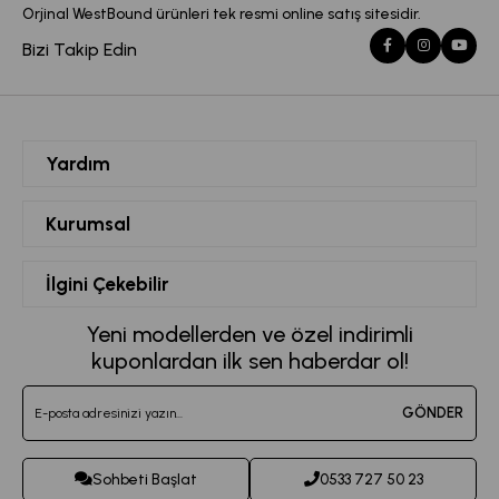
Orjinal WestBound ürünleri tek resmi online satış sitesidir.
Bizi Takip Edin
Yardım
Siparişlerim
Kurumsal
Hesabım
Hakkımızda
İlgini Çekebilir
Favorilerim
Mesafeli Satış Sözleşmesi
Kadın Spor Giyim
Yeni modellerden ve özel indirimli
Sepetim
Kvkk Metni
kuponlardan ilk sen haberdar ol!
Büyük Beden Eşofman
Destek Taleplerim
Teslimat ve İade Koşulları
Jogger Eşofman Altı
GÖNDER
Sipariş Takibi
Toptan Satış
Kadın Tayt Modelleri
İletişim
Sohbeti Başlat
0533 727 50 23
Crop Büstiyet Modelleri