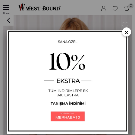
0
Kadın Bej Çizgili Crop Sıfır Kol T-Shirt
Menu
×